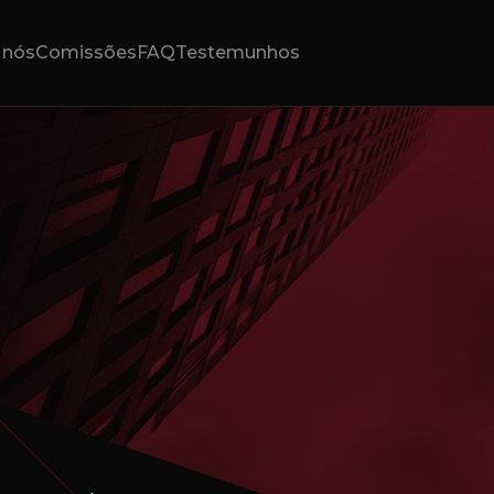
 nós
Comissões
FAQ
Testemunhos