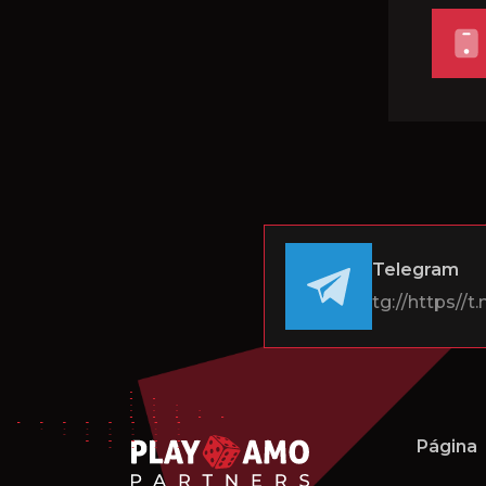
Telegram
tg://https//
Página