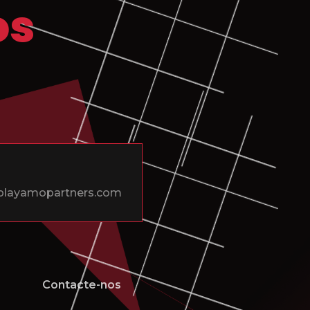
os
@playamopartners.com
Contacte-nos