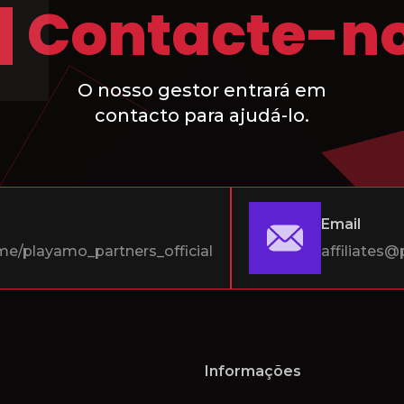
Contacte-n
O nosso gestor entrará em
contacto para ajudá-lo.
Email
t.me/playamo_partners_official
affiliates
Informações