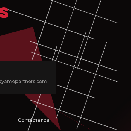
s
playamopartners.com
Contáctenos