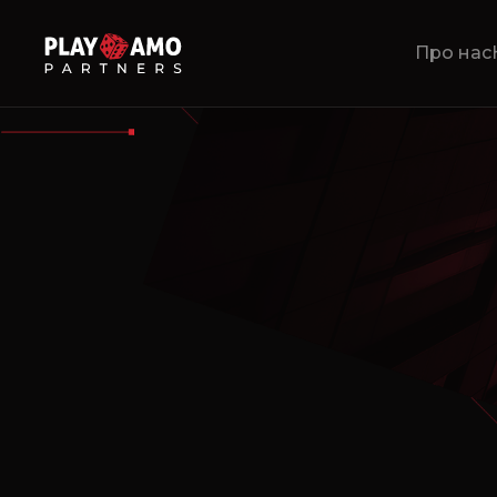
Про нас