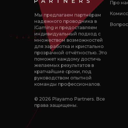
Про на
Комис
Мы предлагаем партнёрам
надежного проводника в
Вопрос
iGaming и предоставляем
индивидуальный подход с
множеством возможностей
для заработка и кристально
прозрачной отчётностью. Это
поможет каждому достичь
желаемых результатов в
кратчайшие сроки, под
руководством опытной
команды профессионалов.
© 2026 Playamo Partners. Все
права защищены.