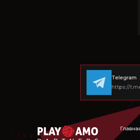
Telegram
https://t.m
Главна