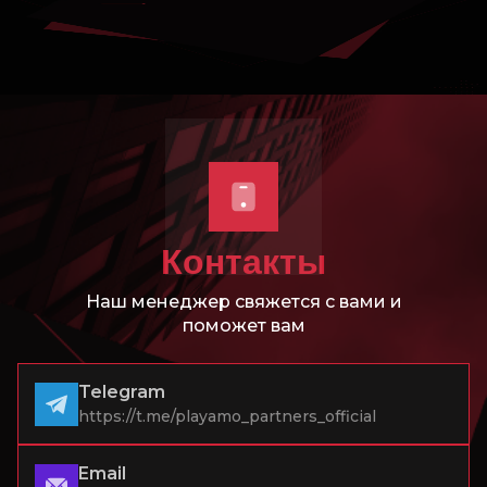
Контакты
Наш менеджер свяжется с вами и
поможет вам
Telegram
https://t.me/playamo_partners_official
Email