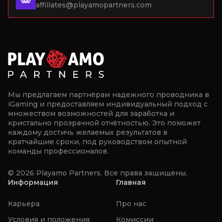
affiliates@playamopartners.com
Мы предлагаем партнёрам надежного проводника в
iGaming и предоставляем индивидуальный подход с
множеством возможностей для заработка и
кристально прозрачной отчётностью. Это поможет
каждому достичь желаемых результатов в
кратчайшие сроки, под руководством опытной
команды профессионалов.
© 2026 Playamo Partners. Все права защищены.
Информация
Главная
Карьера
Про нас
Условия и положения
Комиссии