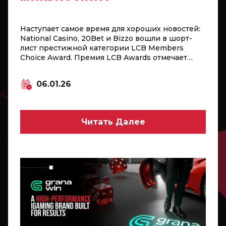
Наступает самое время для хороших новостей:
National Casino, 20Bet и Bizzo вошли в шорт-
лист престижной категории LCB Members
Choice Award. Премия LCB Awards отмечает
выдающиеся достижения в мире онлайн-
гемблинга, и мы с замиранием сердца
06.01.26
надеемся увидеть, как наши бренды получат
заслуженное признание и выйдут на первый
план!
Читать Далее