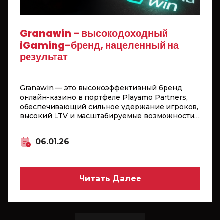
Granawin – высокодоходный
iGaming-бренд, нацеленный на
результат
Granawin — это высокоэффективный бренд
онлайн-казино в портфеле Playamo Partners,
обеспечивающий сильное удержание игроков,
высокий LTV и масштабируемые возможности
для аффилиатов. Лицензированное в Кюрасао,
казино предлагает локализованный игровой
06.01.26
опыт в ключевых GEO с гибкими комиссиями и
поддержкой мультиканального трафика, что
делает Granawin надёжным выбором для
партнёров, ориентированных на долгосрочные
Читать Далее
результаты.