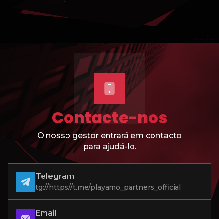
Contacte-nos
O nosso gestor entrará em contacto
para ajudá-lo.
Telegram
tg://https//t.me/playamo_partners_official
Email