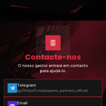
Contacte-nos
O nosso gestor entrará em contacto
para ajudá-lo.
Telegram
tg://https//t.me/playamo_partners_official
Email