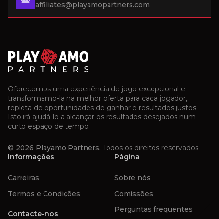
affiliates@playamopartners.com
Oferecemos uma experiência de jogo excepcional e
transformamo-la na melhor oferta para cada jogador,
repleta de oportunidades de ganhar e resultados justos.
Isto irá ajudá-lo a alcançar os resultados desejados num
curto espaço de tempo.
© 2026 Playamo Partners.
Todos os direitos reservados
Informações
Página
Carreiras
Sobre nós
Termos e Condições
Comissões
Perguntas frequentes
Contacte-nos