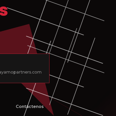
s
playamopartners.com
Contáctenos