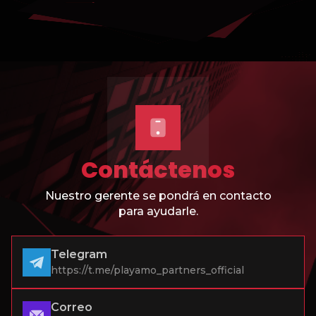
Contáctenos
Nuestro gerente se pondrá en contacto
para ayudarle.
Telegram
https://t.me/playamo_partners_official
Correo